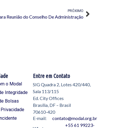
PRÓXIMO
ara Reunião do Conselho De Administração
dade
Entre em Contato
om o Modal
SIG Quadra 2, Lotes 420/440,
Sala 113/115
e Integridade
Ed. City Offices
de Bolsas
Brasília, DF – Brasil
e Privacidade
70610-420
Incidente
E-mail:
contato@modal.org.br
+55 61 99223-