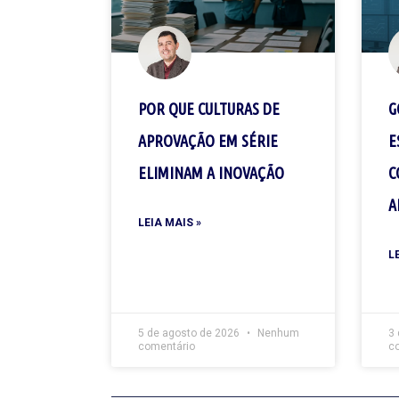
POR QUE CULTURAS DE
G
APROVAÇÃO EM SÉRIE
E
ELIMINAM A INOVAÇÃO
C
A
LEIA MAIS »
L
5 de agosto de 2026
Nenhum
3
comentário
c