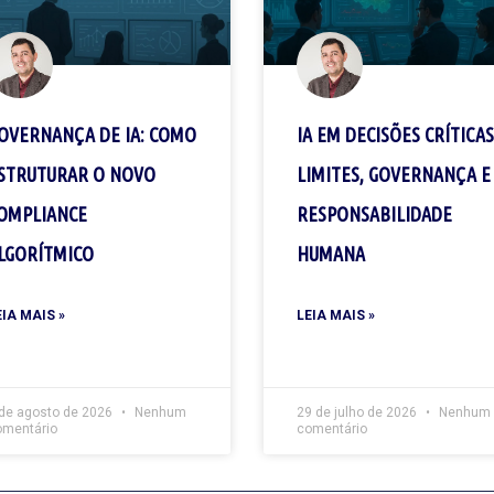
OVERNANÇA DE IA: COMO
IA EM DECISÕES CRÍTICAS
STRUTURAR O NOVO
LIMITES, GOVERNANÇA E
OMPLIANCE
RESPONSABILIDADE
LGORÍTMICO
HUMANA
EIA MAIS »
LEIA MAIS »
 de agosto de 2026
Nenhum
29 de julho de 2026
Nenhum
omentário
comentário