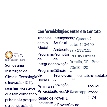
Conformidade
Soluções
Entre em Contato
Trabalhe
Inteligência
SIG Quadra 2,
com o
Artificial
Lotes 420/440,
Modal
Ambiente
Sala 113/115
Programa
Promotor
Ed. City Offices
de
de
Brasília, DF – Brasil
Integridade
Inovação
Somos uma
70610-420
Programa
Ciência,
Instituição de
E-
de
Tecnologia
contato@modal.o
Ciência, Tecnologia
mail:
Bolsas
&
e Inovação (ICT),
Inovação
+55 61
Política de
sem fins lucrativos,
Privacidade
PowerAPS
Whatsapp:
99223-
que tem como foco
2474
Relato de
PowerID
principal a pesquisa
Incidente
ia.PowerSaving
e a construção de