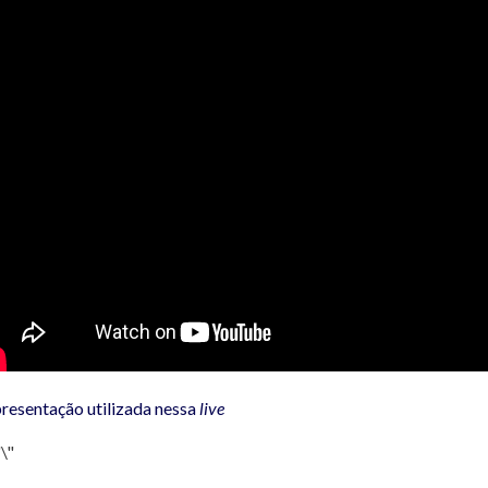
presentação utilizada nessa
live