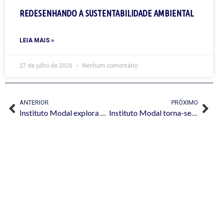
REDESENHANDO A SUSTENTABILIDADE AMBIENTAL
LEIA MAIS »
27 de julho de 2026
Nenhum comentário
ANTERIOR
PRÓXIMO
Instituto Modal explora Arquitetura da Informação e Internet das Coisas em artigo publicado na Springer
Instituto Modal torna-se integrante do AI2