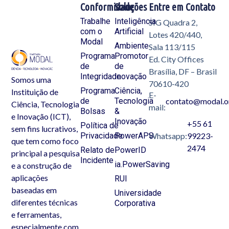
Conformidade
Soluções
Entre em Contato
Trabalhe
Inteligência
SIG Quadra 2,
com o
Artificial
Lotes 420/440,
Modal
Ambiente
Sala 113/115
Programa
Promotor
Ed. City Offices
de
de
Brasília, DF – Brasil
Integridade
Inovação
Somos uma
70610-420
Programa
Ciência,
Instituição de
E-
de
Tecnologia
contato@modal.o
Ciência, Tecnologia
mail:
Bolsas
&
e Inovação (ICT),
Inovação
+55 61
Política de
sem fins lucrativos,
Privacidade
PowerAPS
Whatsapp:
99223-
que tem como foco
2474
Relato de
PowerID
principal a pesquisa
Incidente
ia.PowerSaving
e a construção de
aplicações
RUI
baseadas em
Universidade
diferentes técnicas
Corporativa
e ferramentas,
especialmente com