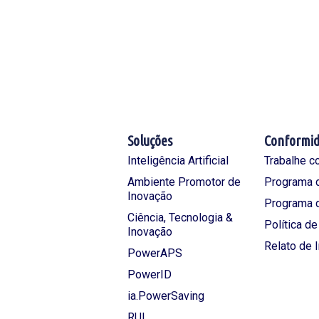
Soluções
Conformi
Inteligência Artificial
Trabalhe c
Ambiente Promotor de
Programa d
Inovação
Programa 
Ciência, Tecnologia &
Política d
Inovação
Relato de 
PowerAPS
PowerID
ia.PowerSaving
RUI