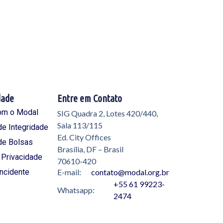
dade
Entre em Contato
om o Modal
SIG Quadra 2, Lotes 420/440,
Sala 113/115
e Integridade
Ed. City Offices
de Bolsas
Brasília, DF – Brasil
e Privacidade
70610-420
Incidente
E-mail:
contato@modal.org.br
+55 61 99223-
Whatsapp:
2474