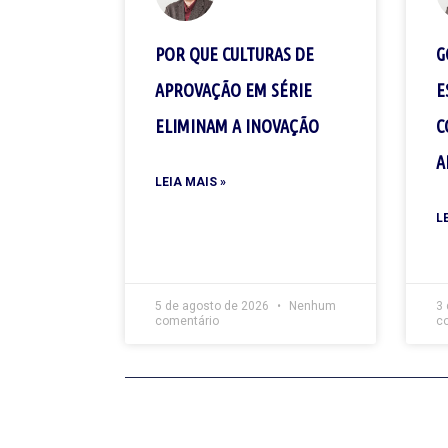
POR QUE CULTURAS DE
G
APROVAÇÃO EM SÉRIE
E
ELIMINAM A INOVAÇÃO
C
A
LEIA MAIS »
L
5 de agosto de 2026
Nenhum
3
comentário
c