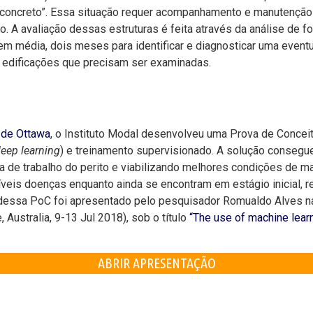
 concreto”. Essa situação requer acompanhamento e manutenção p
A avaliação dessas estruturas é feita através da análise de f
 em média, dois meses para identificar e diagnosticar uma eventu
e edificações que precisam ser examinadas.
 de Ottawa
, o Instituto Modal desenvolveu uma Prova de Conceito 
eep learning
) e treinamento supervisionado. A solução consegue 
a de trabalho do perito e viabilizando melhores condições de m
síveis doenças enquanto ainda se encontram em estágio inicial, 
 dessa PoC foi apresentado pelo pesquisador Romualdo Alves 
 Australia, 9-13 Jul 2018), sob o título
“The use of machine lear
ABRIR APRESENTAÇÃO