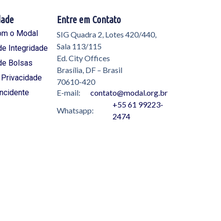
dade
Entre em Contato
om o Modal
SIG Quadra 2, Lotes 420/440,
Sala 113/115
e Integridade
Ed. City Offices
de Bolsas
Brasília, DF – Brasil
e Privacidade
70610-420
Incidente
E-mail:
contato@modal.org.br
+55 61 99223-
Whatsapp:
2474