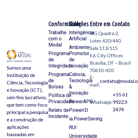
Conformidade
Soluções
Entre em Contato
Trabalhe
Inteligência
SIG Quadra 2,
com o
Artificial
Lotes 420/440,
Modal
Ambiente
Sala 113/115
Programa
Promotor
Ed. City Offices
de
de
Brasília, DF – Brasil
Integridade
Inovação
Somos uma
70610-420
Programa
Ciência,
Instituição de
E-
de
Tecnologia
contato@modal.o
Ciência, Tecnologia
mail:
Bolsas
&
e Inovação (ICT),
Inovação
+55 61
Política de
sem fins lucrativos,
Privacidade
PowerAPS
Whatsapp:
99223-
que tem como foco
2474
Relato de
PowerID
principal a pesquisa
Incidente
ia.PowerSaving
e a construção de
aplicações
RUI
baseadas em
Universidade