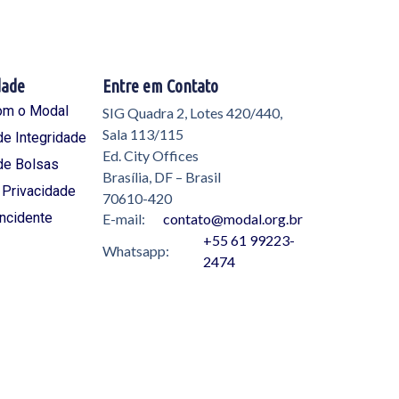
dade
Entre em Contato
om o Modal
SIG Quadra 2, Lotes 420/440,
Sala 113/115
e Integridade
Ed. City Offices
de Bolsas
Brasília, DF – Brasil
e Privacidade
70610-420
Incidente
E-mail:
contato@modal.org.br
+55 61 99223-
Whatsapp:
2474