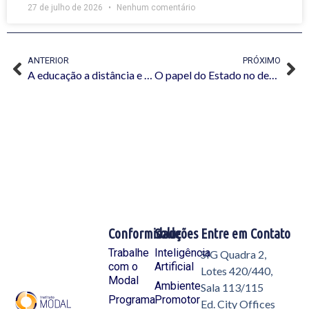
27 de julho de 2026
Nenhum comentário
ANTERIOR
PRÓXIMO
A educação a distância e o vírus
O papel do Estado no desenvolvimento da inovação no Brasil
Conformidade
Soluções
Entre em Contato
Trabalhe
Inteligência
SIG Quadra 2,
com o
Artificial
Lotes 420/440,
Modal
Ambiente
Sala 113/115
Programa
Promotor
Ed. City Offices