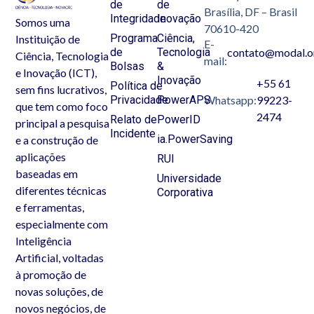
de
de
Brasília, DF – Brasil
Integridade
Inovação
Somos uma
70610-420
Programa
Ciência,
Instituição de
E-
de
Tecnologia
contato@modal.o
Ciência, Tecnologia
mail:
Bolsas
&
e Inovação (ICT),
Inovação
+55 61
Política de
sem fins lucrativos,
Privacidade
PowerAPS
Whatsapp:
99223-
que tem como foco
2474
Relato de
PowerID
principal a pesquisa
Incidente
ia.PowerSaving
e a construção de
aplicações
RUI
baseadas em
Universidade
diferentes técnicas
Corporativa
e ferramentas,
especialmente com
Inteligência
Artificial, voltadas
à promoção de
novas soluções, de
novos negócios, de