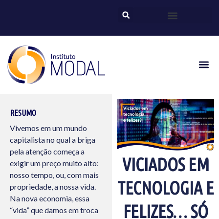
RESUMO
Vivemos em um mundo
capitalista no qual a briga
pela atenção começa a
VICIADOS EM
exigir um preço muito alto:
nosso tempo, ou, com mais
TECNOLOGIA E
propriedade, a nossa vida.
Na nova economia, essa
FELIZES… SÓ
“vida” que damos em troca