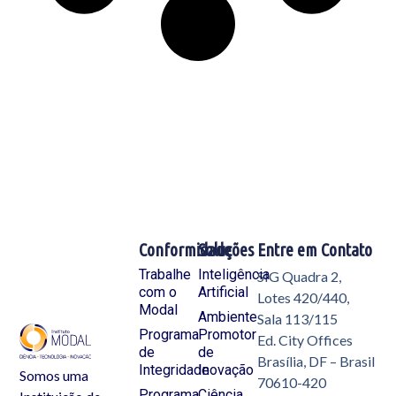
Conformidade
Soluções
Entre em Contato
Trabalhe
Inteligência
SIG Quadra 2,
com o
Artificial
Lotes 420/440,
Modal
Ambiente
Sala 113/115
Programa
Promotor
Ed. City Offices
de
de
Brasília, DF – Brasil
Integridade
Inovação
Somos uma
70610-420
Programa
Ciência,