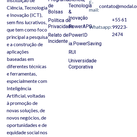
Instituição de
E-
de
Tecnologia
contato@modal.o
Ciência, Tecnologia
mail:
Bolsas
&
e Inovação (ICT),
Inovação
+55 61
Política de
sem fins lucrativos,
Privacidade
PowerAPS
Whatsapp:
99223-
que tem como foco
2474
Relato de
PowerID
principal a pesquisa
Incidente
ia.PowerSaving
e a construção de
aplicações
RUI
baseadas em
Universidade
diferentes técnicas
Corporativa
e ferramentas,
especialmente com
Inteligência
Artificial, voltadas
à promoção de
novas soluções, de
novos negócios, de
oportunidades e de
equidade social nos