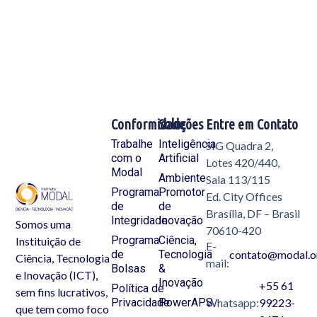
Conformidade
Soluções
Entre em Contato
Trabalhe
Inteligência
SIG Quadra 2,
com o
Artificial
Lotes 420/440,
Modal
Ambiente
Sala 113/115
Programa
Promotor
Ed. City Offices
de
de
Brasília, DF – Brasil
Integridade
Inovação
Somos uma
70610-420
Programa
Ciência,
Instituição de
E-
de
Tecnologia
contato@modal.o
Ciência, Tecnologia
mail:
Bolsas
&
e Inovação (ICT),
Inovação
+55 61
Política de
sem fins lucrativos,
Privacidade
PowerAPS
Whatsapp:
99223-
que tem como foco