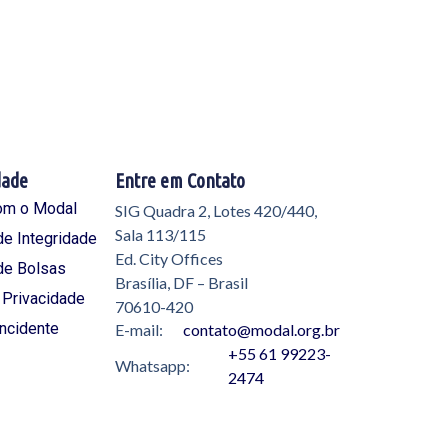
dade
Entre em Contato
om o Modal
SIG Quadra 2, Lotes 420/440,
Sala 113/115
e Integridade
Ed. City Offices
de Bolsas
Brasília, DF – Brasil
e Privacidade
70610-420
Incidente
E-mail:
contato@modal.org.br
+55 61 99223-
Whatsapp:
2474