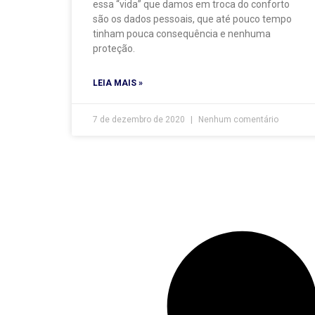
essa “vida” que damos em troca do conforto
são os dados pessoais, que até pouco tempo
tinham pouca consequência e nenhuma
proteção.
LEIA MAIS »
7 de dezembro de 2020
Nenhum comentário