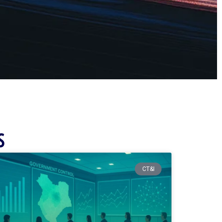
S
CT&I