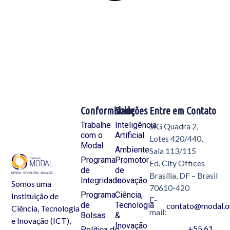
Conformidade
Soluções
Entre em Contato
Trabalhe
Inteligência
SIG Quadra 2,
com o
Artificial
Lotes 420/440,
Modal
Ambiente
Sala 113/115
Programa
Promotor
Ed. City Offices
de
de
Brasília, DF – Brasil
Integridade
Inovação
Somos uma
70610-420
Programa
Ciência,
Instituição de
E-
de
Tecnologia
contato@modal.o
Ciência, Tecnologia
mail:
Bolsas
&
e Inovação (ICT),
Inovação
+55 61
Política de