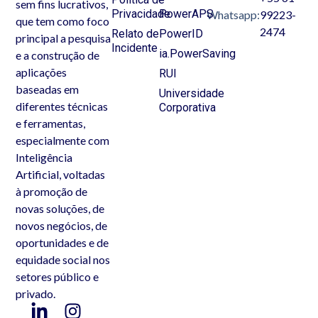
sem fins lucrativos,
Privacidade
PowerAPS
Whatsapp:
99223-
que tem como foco
2474
Relato de
PowerID
principal a pesquisa
Incidente
ia.PowerSaving
e a construção de
aplicações
RUI
baseadas em
Universidade
diferentes técnicas
Corporativa
e ferramentas,
especialmente com
Inteligência
Artificial, voltadas
à promoção de
novas soluções, de
novos negócios, de
oportunidades e de
equidade social nos
setores público e
privado.