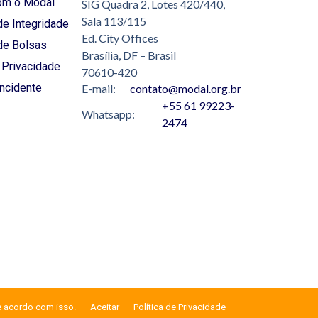
om o Modal
SIG Quadra 2, Lotes 420/440,
Sala 113/115
e Integridade
Ed. City Offices
de Bolsas
Brasília, DF – Brasil
e Privacidade
70610-420
Incidente
E-mail:
contato@modal.org.br
+55 61 99223-
Whatsapp:
2474
e acordo com isso.
Aceitar
Política de Privacidade