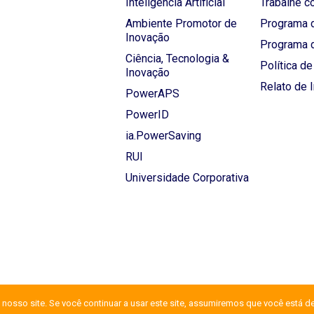
Inteligência Artificial
Trabalhe c
Ambiente Promotor de
Programa d
Inovação
Programa 
Ciência, Tecnologia &
Política d
Inovação
Relato de 
PowerAPS
PowerID
ia.PowerSaving
RUI
Universidade Corporativa
nosso site. Se você continuar a usar este site, assumiremos que você está d
© 2026 All Rights Reserved.