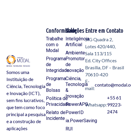
Conformidade
Soluções
Entre em Contato
Trabalhe
Inteligência
SIG Quadra 2,
com o
Artificial
Lotes 420/440,
Modal
Ambiente
Sala 113/115
Programa
Promotor
Ed. City Offices
de
de
Brasília, DF – Brasil
Integridade
Inovação
Somos uma
70610-420
Programa
Ciência,
Instituição de
E-
de
Tecnologia
contato@modal.o
Ciência, Tecnologia
mail:
Bolsas
&
e Inovação (ICT),
Inovação
+55 61
Política de
sem fins lucrativos,
Privacidade
PowerAPS
Whatsapp:
99223-
que tem como foco
2474
Relato de
PowerID
principal a pesquisa
Incidente
ia.PowerSaving
e a construção de
aplicações
RUI