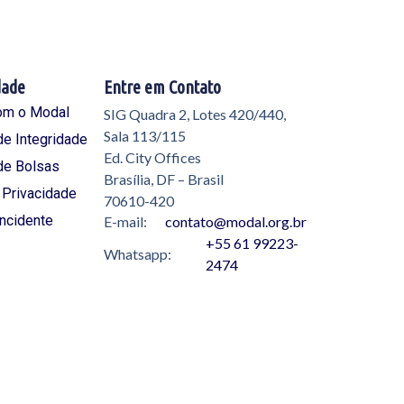
dade
Entre em Contato
om o Modal
SIG Quadra 2, Lotes 420/440,
Sala 113/115
e Integridade
Ed. City Offices
de Bolsas
Brasília, DF – Brasil
e Privacidade
70610-420
Incidente
E-mail:
contato@modal.org.br
+55 61 99223-
Whatsapp:
2474