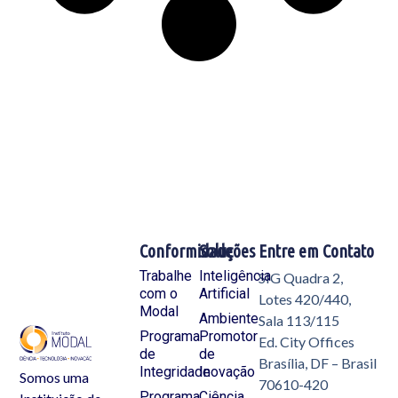
Conformidade
Soluções
Entre em Contato
Trabalhe
Inteligência
SIG Quadra 2,
com o
Artificial
Lotes 420/440,
Modal
Ambiente
Sala 113/115
Programa
Promotor
Ed. City Offices
de
de
Brasília, DF – Brasil
Integridade
Inovação
Somos uma
70610-420
Programa
Ciência,