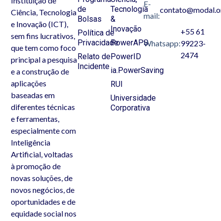
Instituição de
E-
de
Tecnologia
contato@modal.o
Ciência, Tecnologia
mail:
Bolsas
&
e Inovação (ICT),
Inovação
+55 61
Política de
sem fins lucrativos,
Privacidade
PowerAPS
Whatsapp:
99223-
que tem como foco
2474
Relato de
PowerID
principal a pesquisa
Incidente
ia.PowerSaving
e a construção de
aplicações
RUI
baseadas em
Universidade
diferentes técnicas
Corporativa
e ferramentas,
especialmente com
Inteligência
Artificial, voltadas
à promoção de
novas soluções, de
novos negócios, de
oportunidades e de
equidade social nos