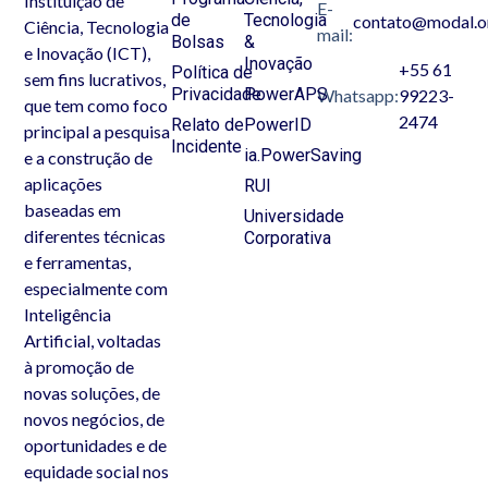
Instituição de
E-
de
Tecnologia
contato@modal.o
Ciência, Tecnologia
mail:
Bolsas
&
e Inovação (ICT),
Inovação
+55 61
Política de
sem fins lucrativos,
Privacidade
PowerAPS
Whatsapp:
99223-
que tem como foco
2474
Relato de
PowerID
principal a pesquisa
Incidente
ia.PowerSaving
e a construção de
aplicações
RUI
baseadas em
Universidade
diferentes técnicas
Corporativa
e ferramentas,
especialmente com
Inteligência
Artificial, voltadas
à promoção de
novas soluções, de
novos negócios, de
oportunidades e de
equidade social nos