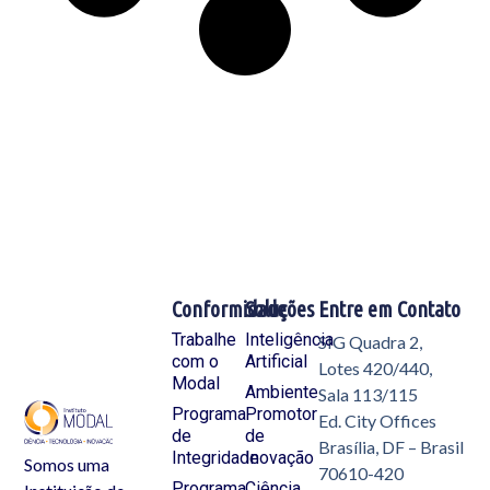
Conformidade
Soluções
Entre em Contato
Trabalhe
Inteligência
SIG Quadra 2,
com o
Artificial
Lotes 420/440,
Modal
Ambiente
Sala 113/115
Programa
Promotor
Ed. City Offices
de
de
Brasília, DF – Brasil
Integridade
Inovação
Somos uma
70610-420
Programa
Ciência,