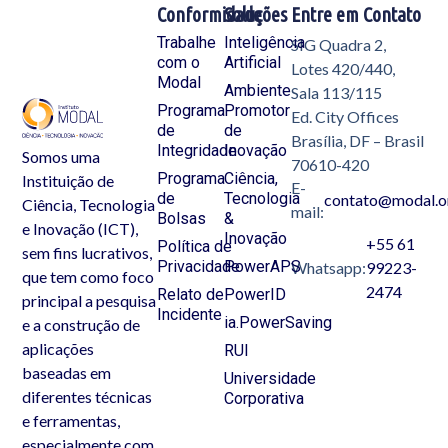
Conformidade
Soluções
Entre em Contato
Trabalhe
Inteligência
SIG Quadra 2,
com o
Artificial
Lotes 420/440,
Modal
Ambiente
Sala 113/115
Programa
Promotor
Ed. City Offices
de
de
Brasília, DF – Brasil
Integridade
Inovação
Somos uma
70610-420
Programa
Ciência,
Instituição de
E-
de
Tecnologia
contato@modal.o
Ciência, Tecnologia
mail:
Bolsas
&
e Inovação (ICT),
Inovação
+55 61
Política de
sem fins lucrativos,
Privacidade
PowerAPS
Whatsapp:
99223-
que tem como foco
2474
Relato de
PowerID
principal a pesquisa
Incidente
ia.PowerSaving
e a construção de
aplicações
RUI
baseadas em
Universidade
diferentes técnicas
Corporativa
e ferramentas,
especialmente com