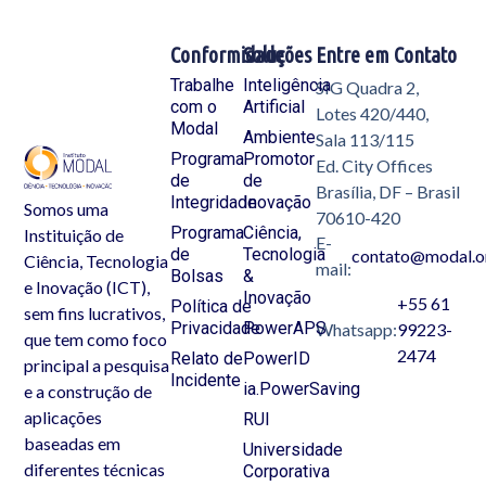
Conformidade
Soluções
Entre em Contato
Trabalhe
Inteligência
SIG Quadra 2,
com o
Artificial
Lotes 420/440,
Modal
Ambiente
Sala 113/115
Programa
Promotor
Ed. City Offices
de
de
Brasília, DF – Brasil
Integridade
Inovação
Somos uma
70610-420
Programa
Ciência,
Instituição de
E-
de
Tecnologia
contato@modal.o
Ciência, Tecnologia
mail:
Bolsas
&
e Inovação (ICT),
Inovação
+55 61
Política de
sem fins lucrativos,
Privacidade
PowerAPS
Whatsapp:
99223-
que tem como foco
2474
Relato de
PowerID
principal a pesquisa
Incidente
ia.PowerSaving
e a construção de
aplicações
RUI
baseadas em
Universidade
diferentes técnicas
Corporativa