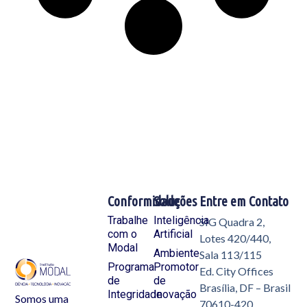
Conformidade
Soluções
Entre em Contato
Trabalhe
Inteligência
SIG Quadra 2,
com o
Artificial
Lotes 420/440,
Modal
Ambiente
Sala 113/115
Programa
Promotor
Ed. City Offices
de
de
Brasília, DF – Brasil
Integridade
Inovação
Somos uma
70610-420