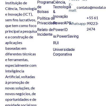
Programa
Ciência,
Instituição de
E-
de
Tecnologia
contato@modal.o
Ciência, Tecnologia
mail:
Bolsas
&
e Inovação (ICT),
Inovação
+55 61
Política de
sem fins lucrativos,
Privacidade
PowerAPS
Whatsapp:
99223-
que tem como foco
2474
Relato de
PowerID
principal a pesquisa
Incidente
ia.PowerSaving
e a construção de
aplicações
RUI
baseadas em
Universidade
diferentes técnicas
Corporativa
e ferramentas,
especialmente com
Inteligência
Artificial, voltadas
à promoção de
novas soluções, de
novos negócios, de
oportunidades e de
equidade social nos