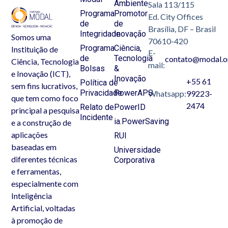
Ambiente
Sala 113/115
Programa
Promotor
Ed. City Offices
de
de
Brasília, DF – Brasil
Integridade
Inovação
Somos uma
70610-420
Programa
Ciência,
Instituição de
E-
de
Tecnologia
contato@modal.o
Ciência, Tecnologia
mail:
Bolsas
&
e Inovação (ICT),
Inovação
+55 61
Política de
sem fins lucrativos,
Privacidade
PowerAPS
Whatsapp:
99223-
que tem como foco
2474
Relato de
PowerID
principal a pesquisa
Incidente
ia.PowerSaving
e a construção de
aplicações
RUI
baseadas em
Universidade
diferentes técnicas
Corporativa
e ferramentas,
especialmente com
Inteligência
Artificial, voltadas
à promoção de