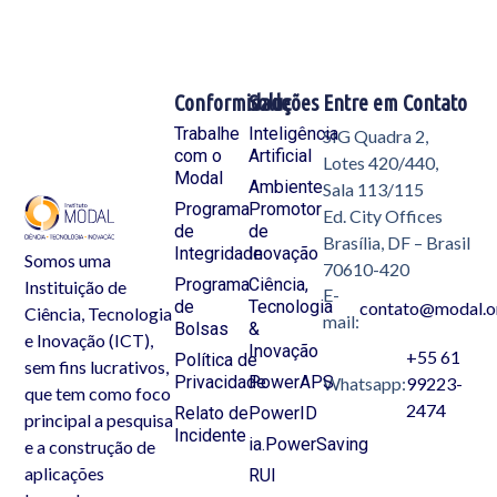
Conformidade
Soluções
Entre em Contato
Trabalhe
Inteligência
SIG Quadra 2,
com o
Artificial
Lotes 420/440,
Modal
Ambiente
Sala 113/115
Programa
Promotor
Ed. City Offices
de
de
Brasília, DF – Brasil
Integridade
Inovação
Somos uma
70610-420
Programa
Ciência,
Instituição de
E-
de
Tecnologia
contato@modal.o
Ciência, Tecnologia
mail:
Bolsas
&
e Inovação (ICT),
Inovação
+55 61
Política de
sem fins lucrativos,
Privacidade
PowerAPS
Whatsapp:
99223-
que tem como foco
2474
Relato de
PowerID
principal a pesquisa
Incidente
ia.PowerSaving
e a construção de
aplicações
RUI