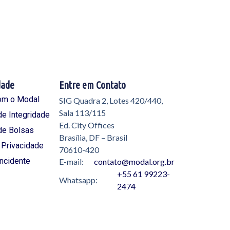
dade
Entre em Contato
om o Modal
SIG Quadra 2, Lotes 420/440,
Sala 113/115
e Integridade
Ed. City Offices
de Bolsas
Brasília, DF – Brasil
e Privacidade
70610-420
Incidente
E-mail:
contato@modal.org.br
+55 61 99223-
Whatsapp:
2474