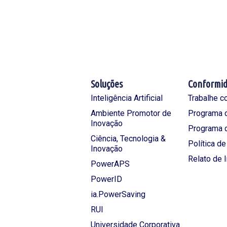
Soluções
Conformi
Inteligência Artificial
Trabalhe c
Ambiente Promotor de
Programa d
Inovação
Programa 
Ciência, Tecnologia &
Política d
Inovação
Relato de 
PowerAPS
PowerID
ia.PowerSaving
RUI
Universidade Corporativa