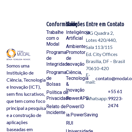
Conformidade
Soluções
Entre em Contato
Trabalhe
Inteligência
SIG Quadra 2,
com o
Artificial
Lotes 420/440,
Modal
Ambiente
Sala 113/115
Programa
Promotor
Ed. City Offices
de
de
Brasília, DF – Brasil
Integridade
Inovação
Somos uma
70610-420
Programa
Ciência,
Instituição de
E-
de
Tecnologia
contato@modal.o
Ciência, Tecnologia
mail:
Bolsas
&
e Inovação (ICT),
Inovação
+55 61
Política de
sem fins lucrativos,
Privacidade
PowerAPS
Whatsapp:
99223-
que tem como foco
2474
Relato de
PowerID
principal a pesquisa
Incidente
ia.PowerSaving
e a construção de
aplicações
RUI
baseadas em
Universidade