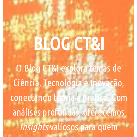
BLOG CT&I
O Blog CT&I explora temas de
Ciência, Tecnologia e Inovação,
conectando teoria à prática. Com
análises profundas, oferecemos
insights
valiosos para quem