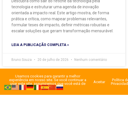
Descubra como sair do fetiche da tecnologia pela
tecnologia e estruturar uma agenda de inovação
orientada a impacto real. Este artigo mostra, de forma
prática e crítica, como mapear problemas relevantes,
formular teses de impacto, definir métricas robustas e
escalar soluções que geram transformação mensurável.
LEIA A PUBLICAÇÃO COMPLETA »
Bruno Souza
20 de julho de 2026
Nenhum comentário
Usamos cookies para garantir a melhor
experiência em nosso site. Se você continuar a
Política d
Aceitar
« Anterior
1
2
3
…
25
Próximo »
usar este site, assumiremos que você está de
Privacida
acordo com isso.