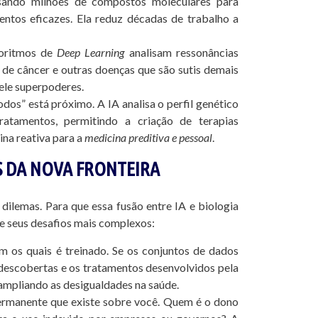
isando milhões de compostos moleculares para
entos eficazes. Ela reduz décadas de trabalho a
goritmos de
Deep Learning
analisam ressonâncias
 de câncer e outras doenças que são sutis demais
 ele superpoderes.
s” está próximo. A IA analisa o perfil genético
ratamentos, permitindo a criação de terapias
na reativa para a
medicina preditiva e pessoal
.
OS DA NOVA FRONTEIRA
dilemas. Para que essa fusão entre IA e biologia
te seus desafios mais complexos:
os quais é treinado. Se os conjuntos de dados
descobertas e os tratamentos desenvolvidos pela
ampliando as desigualdades na saúde.
ermanente que existe sobre você. Quem é o dono