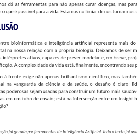
l nos dá as ferramentas para não apenas curar doenças, mas par
e o que é possível para a vida. Estamos no limiar de nos tornarmos 
LUSÃO
ntre bioinformática e inteligência artificial representa mais
al na nossa relação com a própria biologia. Deixamos de ser 
 intérpretes ativos, capazes de prever, modelar e, em breve, pro
à ficção. A complexidade da vida está, finalmente, encontrando seu
 à frente exige não apenas brilhantismo científico, mas também
nal na vanguarda da ciência e da saúde, o desafio é claro: li
as poderosas sejam usadas para construir um futuro mais saudáv
as em um tubo de ensaio; está na intersecção entre um insight
ção?
ação foi gerada por ferramentas de Inteligência Artificial. Todo o texto foi 