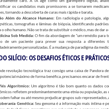
urdamente caro. A IA age como um garimpeiro digital, anal
ntificar os candidatos mais promissores a se tornarem medicam
es, tornando a descoberta de curas mais rápida e barata.
ão Além do Alcance Humano:
Em radiologia e patologia, al
néticas, tomografias e lâminas de biópsia, identificando padrões
a o olho humano. Não se trata de substituir o médico, mas de dar a
icina Sob Medida:
O fim da abordagem de “um remédio para todo
co de um paciente para prever sua resposta a diferentes t
dadeiramente personalizadas. É a mudança de paradigma da medici
DO SILÍCIO: OS DESAFIOS ÉTICOS E PRÁTIC
de revolução tecnológica traz consigo uma caixa de Pandora de 
u potencial máximo de forma benéfica, precisamos encarar de fren
iés Algorítmico:
Um algoritmo é tão bom quanto os dados com 
ômicos refletem predominantemente uma etnia ou população, as 
podem falhar ou até mesmo prejudicar grupos sub-representados, 
oberania Genética:
Seu genoma é a informação mais íntima e p