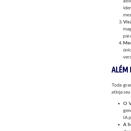
abs
ide
mes
Vis
mag
par
Med
úni
ver
ALÉM 
Toda gran
atinja se
O V
gen
IA 
A S