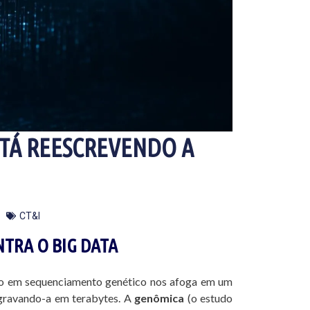
STÁ REESCREVENDO A
CT&I
NTRA O BIG DATA
nço em sequenciamento genético nos afoga em um
gravando-a em terabytes. A
genômica
(o estudo