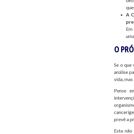
des
que
A C
pre
Em 
uma
O PRÓ
Se o que 
análise p
vida, mas
Pense em
intervenç
organism
canceríge
prevê a p
Esta não 