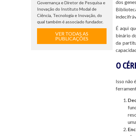
dos genes
Governança e Diretor de Pesquisa e
Inovação do Instituto Modal de
Bibliotec
Ciência, Tecnologia e Inovação, do
indecifráv
qual também é associado fundador.
É aqui qu
VER TODAS AS
binário d
PUBLICAÇÕES
da parti
capacidad
O CÉR
Isso não 
ferrament
Dec
fun
res
uma
Enc