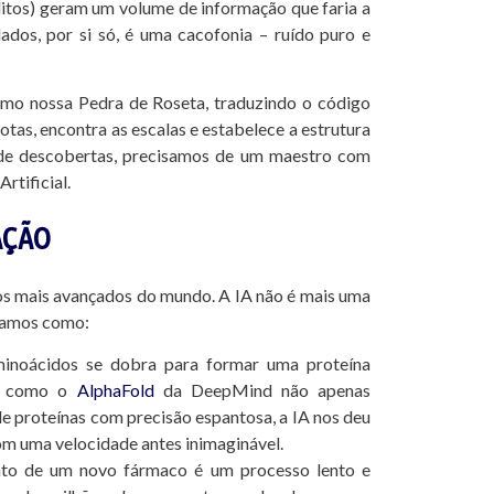
itos) geram um volume de informação que faria a
ados, por si só, é uma cacofonia – ruído puro e
 como nossa Pedra de Roseta, traduzindo o código
tas, encontra as escalas e estabelece a estrutura
 de descobertas, precisamos de um maestro com
rtificial.
AÇÃO
rios mais avançados do mundo. A IA não é mais uma
ejamos como:
noácidos se dobra para formar uma proteína
as como o
AlphaFold
da DeepMind não apenas
de proteínas com precisão espantosa, a IA nos deu
m uma velocidade antes inimaginável.
to de um novo fármaco é um processo lento e