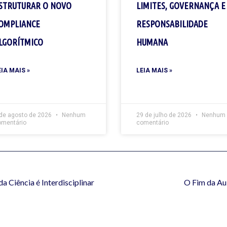
STRUTURAR O NOVO
LIMITES, GOVERNANÇA E
OMPLIANCE
RESPONSABILIDADE
LGORÍTMICO
HUMANA
EIA MAIS »
LEIA MAIS »
 de agosto de 2026
Nenhum
29 de julho de 2026
Nenhum
omentário
comentário
a Ciência é Interdisciplinar
O Fim da Au