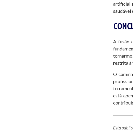
artificia
saudável 
CONC
A fusão e
fundament
tornarmos
restrita 
O caminho
profissio
ferrament
está apen
contribui
Esta public