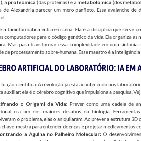
), a
proteômica
(das proteínas) e a
metabolômica
(dos metaból
a de Alexandria parecer um mero panfleto. Essa avalanche de d
el.
e a bioinformática entra em cena. Ela é a disciplina que serve
os computadores para o código genético da vida. Ela organiza as no
tura. Mas para transformar essa complexidade em uma sinfonia
e de processamento sobre-humana. Esse maestro é a Inteligência A
EBRO ARTIFICIAL DO LABORATÓRIO: IA EM 
é ficção científica. A revolução já está acontecendo nos laborató
a auxiliar; ela é o cérebro cognitivo que impulsiona a pesquisa. V
ifrando o Origami da Vida:
Prever como uma cadeia de ami
cional era um dos maiores desafios da biologia. Ferrament
olveram o problema, elas o aniquilaram. Ao prever a estrutura 3D 
 chave-mestra para entender doenças e projetar medicamentos co
ontrando a Agulha no Palheiro Molecular:
O desenvolvimen