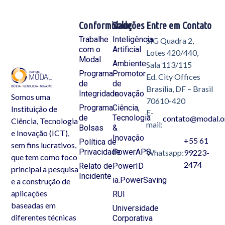
Conformidade
Soluções
Entre em Contato
Trabalhe
Inteligência
SIG Quadra 2,
com o
Artificial
Lotes 420/440,
Modal
Ambiente
Sala 113/115
Programa
Promotor
Ed. City Offices
de
de
Brasília, DF – Brasil
Integridade
Inovação
Somos uma
70610-420
Programa
Ciência,
Instituição de
E-
de
Tecnologia
contato@modal.o
Ciência, Tecnologia
mail:
Bolsas
&
e Inovação (ICT),
Inovação
+55 61
Política de
sem fins lucrativos,
Privacidade
PowerAPS
Whatsapp:
99223-
que tem como foco
2474
Relato de
PowerID
principal a pesquisa
Incidente
ia.PowerSaving
e a construção de
aplicações
RUI
baseadas em
Universidade
diferentes técnicas
Corporativa