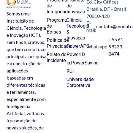
Ed. City Offices
de
de
Brasília, DF – Brasil
Integridade
Inovação
Somos uma
70610-420
Programa
Ciência,
Instituição de
E-
de
Tecnologia
contato@modal.o
Ciência, Tecnologia
mail:
Bolsas
&
e Inovação (ICT),
Inovação
+55 61
Política de
sem fins lucrativos,
Privacidade
PowerAPS
Whatsapp:
99223-
que tem como foco
2474
Relato de
PowerID
principal a pesquisa
Incidente
ia.PowerSaving
e a construção de
aplicações
RUI
baseadas em
Universidade
diferentes técnicas
Corporativa
e ferramentas,
especialmente com
Inteligência
Artificial, voltadas
à promoção de
novas soluções, de