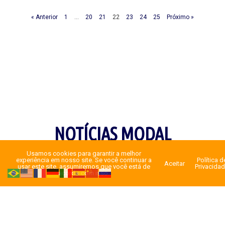
« Anterior
1
…
20
21
22
23
24
25
Próximo »
NOTÍCIAS MODAL
Usamos cookies para garantir a melhor
experiência em nosso site. Se você continuar a
Política d
NOTÍCIAS
Aceitar
usar este site, assumiremos que você está de
Privacida
acordo com isso.