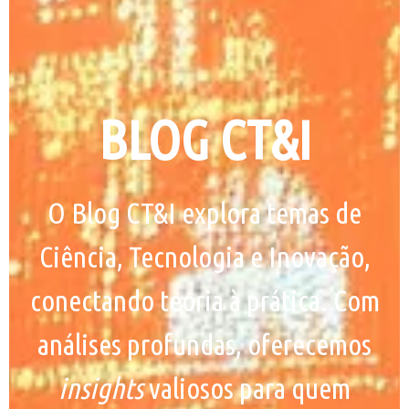
BLOG CT&I
O Blog CT&I explora temas de
Ciência, Tecnologia e Inovação,
conectando teoria à prática. Com
análises profundas, oferecemos
insights
valiosos para quem