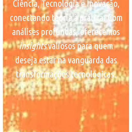
Ciência, Tecnologia e Inovação,
conectando teoria à prática. Com
análises profundas, oferecemos
insights
valiosos para quem
deseja estar na vanguarda das
transformações tecnológicas.