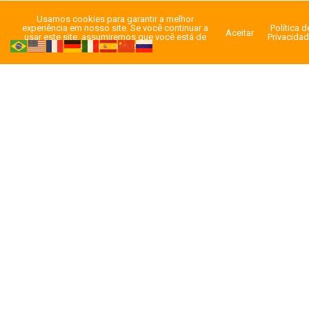
Usamos cookies para garantir a melhor
experiência em nosso site. Se você continuar a
Política d
Aceitar
usar este site, assumiremos que você está de
Privacida
acordo com isso.
« Anterior
1
…
18
19
20
21
22
…
25
Próximo »
NOTÍCIAS MODAL
NOTÍCIAS